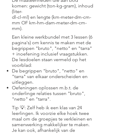
De maateenheden die aan bod
komen: gewicht (ton-kg-gram), inhoud
(liter-
dl-cl-ml) en lengte (km-meter-dm-cm-
mm OF km-hm-dam-meter-dm-cm-
mm).
Een kleine werkbundel met 3 lessen (6
pagina's) om kennis te maken met de
begrippen "bruto", "netto" en "tarra"
+ inoefening inclusief vraagstukken.
De lesdoelen staan vermeld op het
voorblad:
De begrippen "bruto", "netto" en
"tarra" van elkaar onderscheiden en
uitleggen.
Oefeningen oplossen m.b.t. de
onderlinge relaties tussen "bruto",
"netto" en "tarra".
Tip 💡:
Zelf heb ik een klas van 24
leerlingen. Ik voorzie elke hoek twee
maal om de groepjes te verkleinen en
samenwerking makkelijker te maken.
Je kan ook, afhankelijk van de