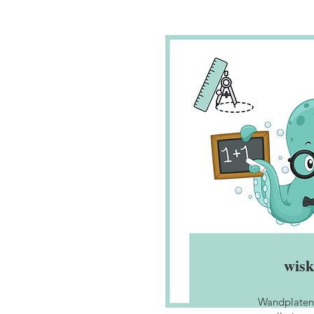
wis
Wandplaten,