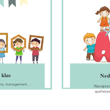
 klas
Ned
tie, management ...
Wandplate
spelletje