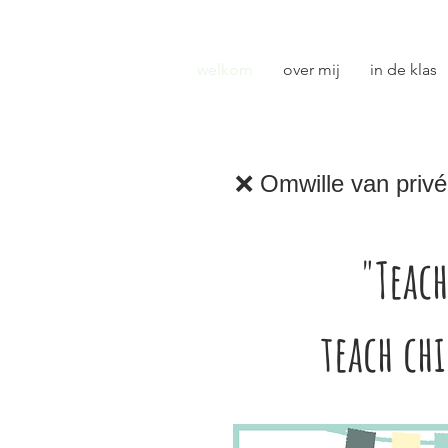
welkom
over mij
in de klas
❌ Omwille van privé 
"Teach
teach ch