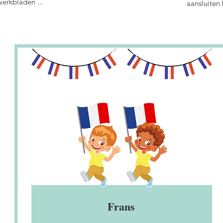
werkbladen ...
aansluiten
Frans