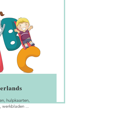
erlands
n, hulpkaarten,
s, werkbladen ...